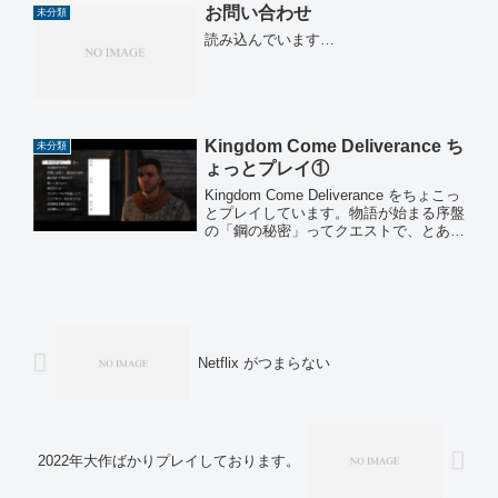
お問い合わせ
みなので、...
未分類
読み込んでいます…
Kingdom Come Deliverance ち
未分類
ょっとプレイ①
Kingdom Come Deliverance をちょこっ
とプレイしています。物語が始まる序盤
の「鋼の秘密」ってクエストで、とある
鍛冶屋が鼻歌の歌詞を教えれと言われた
ので、調べてきました。 簡単にクエの
答えが出てこなかったので、UPして
み...
Netflix がつまらない
2022年大作ばかりプレイしております。