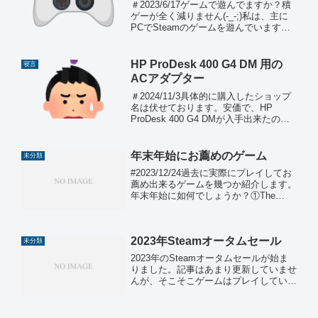
＃2023/6/17ゲームで遊んでますか？積
ゲーが全く減りません(-_-;)私は、主に
PCでSteamのゲームを遊んでいます。
Steamのゲームを遊ぶ場合に使用してい
るゲームコントローラーについて色々と
記載しようと思います('ω'*)ほとん...
HP ProDesk 400 G4 DM 用の
寝言
ACアダプター
＃2024/11/3具体的に購入したショップ
名は伏せております。安価で、HP
ProDesk 400 G4 DMが入手出来たので
パーツを集めていました。HP ProDesk
400 G4 DM用の電源アダプターの正式
な型式が解らなかったので...
年末年始にお薦めのゲーム
未分類
#2023/12/24過去に実際にプレイしてお
薦め出来るゲームを幾つか紹介します。
年末年始に如何でしょうか？①The
Witcher3ウイッチャーと呼ばれる特殊人
類のゲラルトが繰り広げる数々のモンス
ターハントと冒険の数々を没入感たっぷ
2023年Steamオータムセール
りに味...
未分類
2023年のSteamオータムセールが始ま
りました。記事はあまり更新していませ
んが、そこそこゲームはプレイしていま
す。攻略記事が多数ネット上にあるゲー
ムなので、あえて記事にしていません
(´ー｀A;) ｱｾｱｾ未プレイのゲームが山積