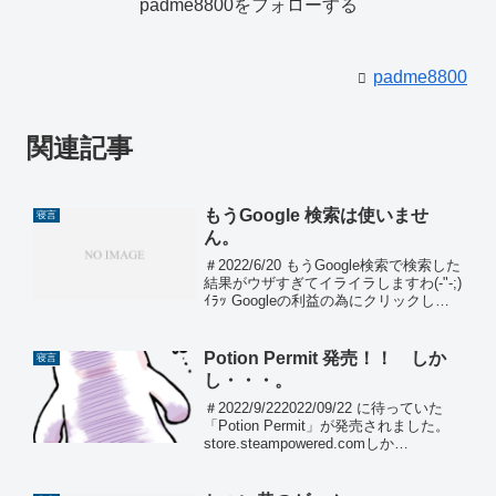
padme8800をフォローする
padme8800
関連記事
もうGoogle 検索は使いませ
寝言
ん。
＃2022/6/20 もうGoogle検索で検索した
結果がウザすぎてイライラしますわ(-"-;)
ｲﾗｯ Googleの利益の為にクリックした
くないです。検索キーワードを細工する
のにも疲れました。検索結果を見てイラ
イラするのでGoogle検索...
Potion Permit 発売！！ しか
寝言
し・・・。
＃2022/9/222022/09/22 に待っていた
「Potion Permit」が発売されました。
store.steampowered.comしか
し・・・・・(-_-;)ｽﾞｰｰｰｰﾝ日本語のサポ
ートが外れている。開発元の