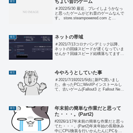
「MassHi...
ちょい昔のゲーム
寝言
＃2022/5/30 最近、プレイしようかなっ
と思ったゲームがどれ昔のゲームなんで
す。 store.steampowered.com と
か store.steampowered.com とか
store.steampowered.com と...
ネットの帯域
寝言
＃2021/7/13コロナパンデミック以降、
ネットの回線スピードが遅くなっていま
せんか？回線スピード結構落ちてます(-
_-;)NTTの基地局から2km以内という環
境がなければ、こんなところ引っ越して
ます。（｀ェ´）ﾋﾟｬｰ現在、フレッツ光
今やろうとしていた事
を...
寝言
＃2021/7/192021/5頃に新PC買いまし
た。余ったPCにWinXPインストールし
て、古いゲーム(Fallout3 と Fallout New
Vegas)を遊ぼうと思ってました。他に
も遊ぼうと思っていたゲームが幾つかあ
ります。です...
年末前の簡単な作業だと思って
寝言
た・・・。(Part2)
#2026/1/17年末前の簡単な作業だと思っ
てた・・・。(Part2)年末年始の長期休み
中にCPU換装を行いかんたんにPCを１