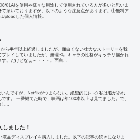
6/08/01AIを使用や様々な用途して使用されている方が多いと思いま
せて頂いておりますが、以下のような注意点があります。①無料ア
ploadした個人情報...
る
ールしてから半年以上経過しましたが、面白くない壮大なストーリーを我
てプレイしていましたが、無理ｯｽ。キャラの性格がキッチリ描かれ
す。だけどなぁ～・・・。面白...
ゃないんですが、Netflixがつまらない。絶望的に(-_-;) 私は暇があれ
です。 一番観てた時で、映画は年100本以上は見てました。で、
...
入しました！
た新しい液晶ディスプレイを購入しました。以下の記事の続きになりま