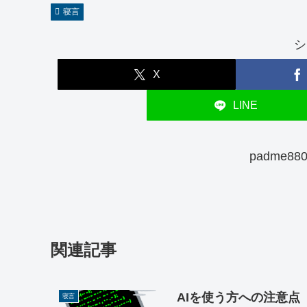
寝言
シ
X
LINE
padme8
関連記事
AIを使う方への注意点
寝言