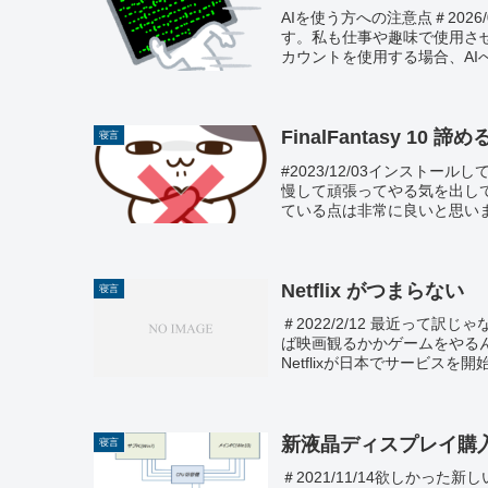
AIを使う方への注意点＃202
す。私も仕事や趣味で使用さ
カウントを使用する場合、AIへU
FinalFantasy 10 諦め
寝言
#2023/12/03インスト
慢して頑張ってやる気を出し
ている点は非常に良いと思いま
Netflix がつまらない
寝言
＃2022/2/12 最近って訳じ
ば映画観るかかゲームをやるん
Netflixが日本でサービスを開始し
新液晶ディスプレイ購
寝言
＃2021/11/14欲しかっ