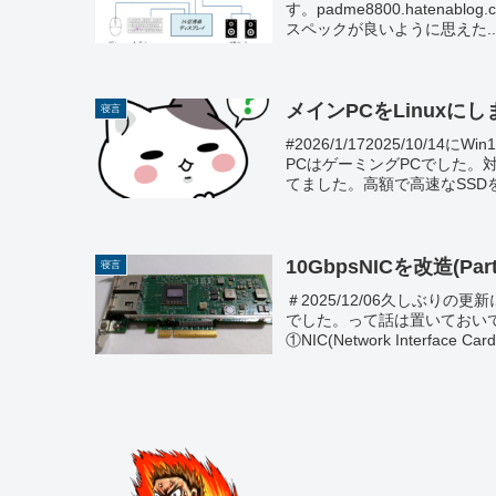
す。padme8800.hatena
スペックが良いように思えた..
メインPCをLinuxに
寝言
#2026/1/172025/10
PCはゲーミングPCでした。
てました。高額で高速なSSDを
10GbpsNICを改造(Part
寝言
＃2025/12/06久しぶり
でした。って話は置いておいて
①NIC(Network Interface Carde