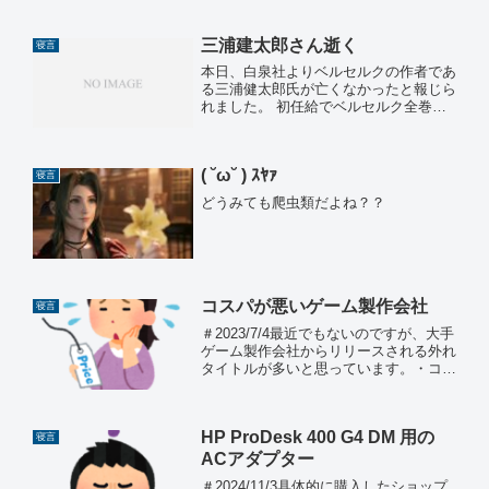
し・・・・・(-_-;)ｽﾞｰｰｰｰﾝ日本語のサポ
ートが外れている。開発元の
「MassHi...
三浦建太郎さん逝く
寝言
本日、白泉社よりベルセルクの作者であ
る三浦健太郎氏が亡くなかったと報じら
れました。 初任給でベルセルク全巻を
購入したのは良い思い出です。私がベル
セルクを知ったときは、まだ余り知られ
ていない漫画でした。ヤングアニマルと
( ˘ω˘ ) ｽﾔｧ
いうマイナー雑誌を楽しみ...
寝言
どうみても爬虫類だよね？？
コスパが悪いゲーム製作会社
寝言
＃2023/7/4最近でもないのですが、大手
ゲーム製作会社からリリースされる外れ
タイトルが多いと思っています。・コー
エーテクモ・スクエニ・バンナム辺りで
す。個人的にコーエーテクモの新作ゲー
ムは10年近く購入していません。バン
HP ProDesk 400 G4 DM 用の
ナムはエースコン...
寝言
ACアダプター
＃2024/11/3具体的に購入したショップ