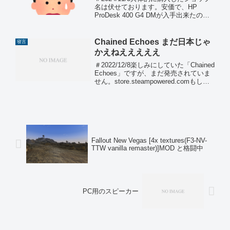
名は伏せております。安価で、HP
ProDesk 400 G4 DMが入手出来たので
パーツを集めていました。HP ProDesk
400 G4 DM用の電源アダプターの正式
な型式が解らなかったので...
Chained Echoes まだ日本じゃ
寝言
かえねえええええ
＃2022/12/8楽しみにしていた「Chained
Echoes」ですが、まだ発売されていま
せん。store.steampowered.comもしか
して、延期か？！Steamで、木曜日の
14:00から発売って告知してたの
に・・・。っと思い...
Fallout New Vegas [4x textures(F3-NV-
TTW vanilla remaster)]MOD と格闘中
PC用のスピーカー