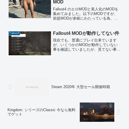
MOD
Fallout4 のエロMODと美人化のMODを
集めてみました。以下のMODですが、
前提MODが多岐にわたっている為、全
てをインストールして確認していませ
ん。ご了承下さい。＃2020年12月10日
更新また、美人化MODは、私の趣味で
Fallout4 MODが動作してない件
Fallout4
す(*ﾉ...
現在でも、普通にプレイ出来ています
が、いくつかのMODが動作していない
事を確認していましたが、見てない事に
してプレイしていました。本日(2020年
10月9日)、時間があったので、動作して
いないMODを洗い出しをしようかと思
いいろいろやってま...
Steam 2020年 大型セール開催時期
Kingdom: シリーズのClassic 今なら無料
でゲット