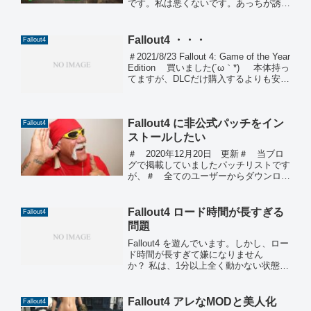
です。私は悪くないです。あっちが誘っ
てきたんです。ところで、Fallout4 は公
式で日本語化されています。しかし、
MODをインストールして遊ぶ為には、
Fallout4 ・・・
Fallout4
Fal...
＃2021/8/23 Fallout 4: Game of the Year
Edition 買いました(´ω｀*) 本体持っ
てますが、DLCだけ購入するよりも安く
販売してたので買いました。でもプレイ
しないけどｗ
Fallout4 に非公式パッチをイン
Fallout4
ストールしたい
＃ 2020年12月20日 更新＃ 当ブロ
グで掲載していましたパッチリストです
が、＃ 全てのユーザーからダウンロー
ド可能にしました。＃＃ 12月17日か
ら12月20日まで、全てのユーザーから
＃ ダウンロード可能になっていません
Fallout4 ロード時間が長すぎる
Fallout4
でした。＃ 申...
問題
Fallout4 を遊んでいます。しかし、ロー
ド時間が長すぎて嫌になりません
か？ 私は、1分以上全く動かない状態が
続く事は犯罪だと思ってます。少なくと
も、1分以上動かないアプリ作ってOK出
してくれる上司もお客様もいませ
Fallout4 アレなMODと美人化
Fallout4
ん。 ネットで検索する...