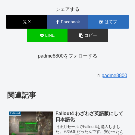
シェアする
X
Facebook
はてブ
LINE
コピー
padme8800をフォローする
padme8800
関連記事
Fallout4 わざわざ英語版にして
Fallout4
日本語化
旧正月セールでFallout4を購入しまし
た。70%Offだったんです。安かったん