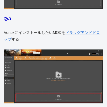
②-3
VortexにインストールしたいMODを
ドラッグアンドドロ
ップ
する