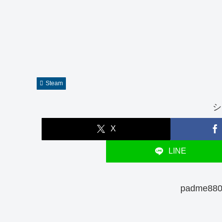
Steam
シ
X
LINE
padme8