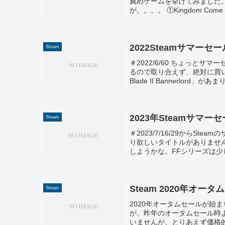
薦めゲームを挙げてみました
が。。。。 ①Kingdom Come Deli
2022Steamサマーセ
Steam
＃2022/6/60 ちょっと
るので取り合えず、絶対に買い
Blade II Bannerlord」があまり.
2023年Steamサマー
Steam
＃2023/7/16/29からSt
り欲しいタイトルがありませ
しようかな。FFシリーズは少し
Steam 2020年オータ
Steam
2020年オータムセールが始まりま
が、昨年のオータムセール時よ
いませんが、とりあえず価格的