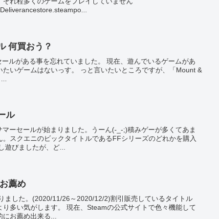
。それ程多くのゲームをプレイしていません
verancestore.steampo...
ール 何買おう？
サマーセールがある事を忘れていました。 現在、遊んでいるゲームがあ
たいゲームはないっす。 っと言いたいところですが、「Mount &
..
セール
eamのサマーセールが始まりました。うーん(-_-;)積みゲーが多くてあま
ん。スクエニのビックタイトルであるFFシリーズのどれかを購入
遊びましたが、ど...
ムお薦め
した。(2020/11/26～2020/12/2)割引販売しているタイトル
り多い気がします。 現在、Steamの公式サイトで色々機能して
にお薦め出来る...