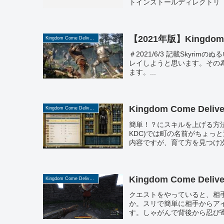
トインストールディレクトリ ①M
【2021年版】Kingdom
Kingdom Come Deliverance
＃2021/6/3 記載Skyrimの
レイしようと思います。その為に、改
ます。...
Kingdom Come Del
Kingdom Come Deliverance
簡単！？にスキルを上げる方法※DMM
KDC)では町の名前がちょっ
内容ですが、育て方を見つけ次第
Kingdom Come Deliv
Kingdom Come Deliverance
クエストをやっていると、相
か。スリで簡単に相手からア
す。しゃがんで背後から忍び寄