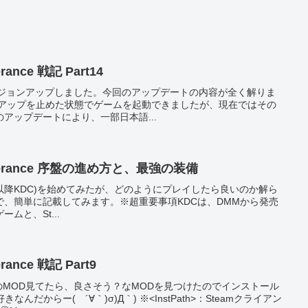
erance 戦記 Part14
Cがバージョンアップしました。今回のアップデートの内容が全く解りま
アップを止めた状態でゲームを起動できましたが、現在ではその
アップデートにより、一部日本語...
liverance 序盤の進め方と、最強の装備
verance(以降KDC)を始めてみたが、どのようにプレイしたら良いのか解ら
、簡単に記載してみます。※超重要事項KDCは、DMMから発売
ムと、St...
erance 戦記 Part9
ドのMOD見てたら、良さそう？なMODを見つけたのでインストール
んだからー( ´∀｀)σ)Д｀) ※<InstPath>：Steamクライアン