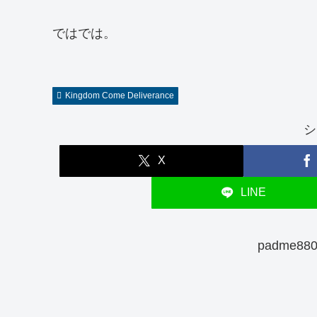
ではでは。
Kingdom Come Deliverance
シ
X
LINE
padme8