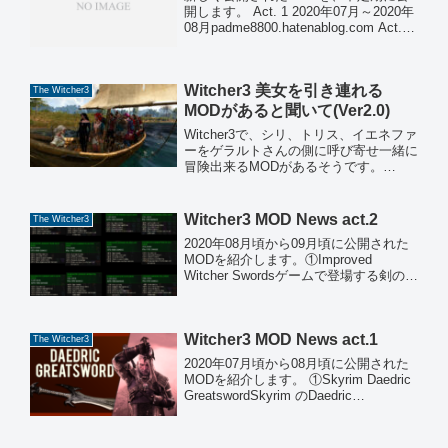
開します。 Act. 1 2020年07月～2020年
08月padme8800.hatenablog.com Act.2
2020年08月～2020年09月
padme8800.hatenablog.com...
Witcher3 美女を引き連れる
The Witcher3
MODがあると聞いて(Ver2.0)
Witcher3で、シリ、トリス、イエネファ
ーをゲラルトさんの側に呼び寄せ一緒に
冒険出来るMODがあるそうです。
①Multi Companion Mod好きなだけ仲間
を引き連れるMODwww.nexusmods.com
このMODをインストー...
Witcher3 MOD News act.2
The Witcher3
2020年08月頃から09月頃に公開された
MODを紹介します。①Improved
Witcher Swordsゲームで登場する剣の能
力を修正するMOD全ての剣は一貫性が
あるように能力を変更しています。
Improved Witcher Swo...
Witcher3 MOD News act.1
The Witcher3
2020年07月頃から08月頃に公開された
MODを紹介します。 ①Skyrim Daedric
GreatswordSkyrim のDaedric
GreatswordがWitcher3に実装されます。
Skyrim Daedric Grea...