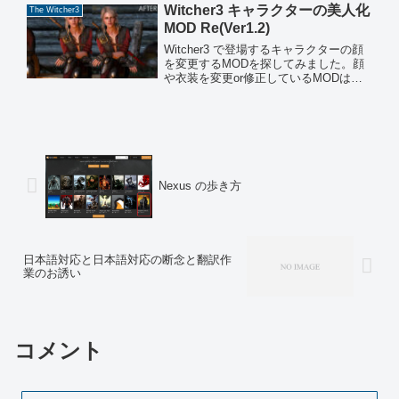
Witcher3 キャラクターの美人化
The Witcher3
MOD Re(Ver1.2)
Witcher3 で登場するキャラクターの顔
を変更するMODを探してみました。顔
や衣装を変更or修正しているMODは数
が多いので、気になった方は調べて下さ
い。以下のURLで絞って調べる事が出来
ます。Mod categories at The...
Nexus の歩き方
日本語対応と日本語対応の断念と翻訳作
業のお誘い
コメント